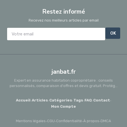
Restez informé
Recevez nos meilleurs articles par email
OK
janbat.fr
Expert en assurance habitation copropriétaire : conseils
personnalisés, comparaison d'offres et devis gratuit. Protég...
Accueil
·
Articles
·
Catégories
·
Tags
·
FAQ
·
Contact
·
Mon Compte
Mentions légales
·
CGU
·
Confidentialité
·
À propos
·
DMCA